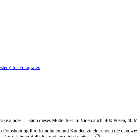
ike a pose” – kann dieses Model hier im Video auch. 400 Posen, 40 M
n Fotoshooting Ihre Kundinnen und Kunden zu einer noch nie dagewes
 Das rät Ihnen Bella K., und tanzt jetzt weiter… 😉