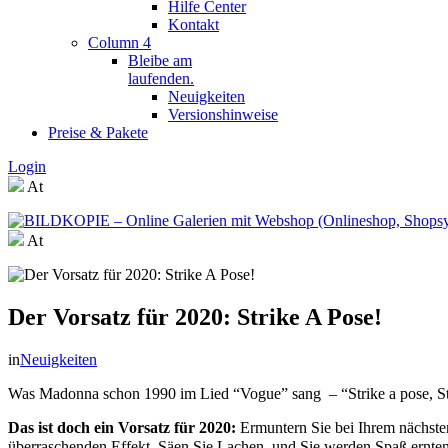
Hilfe Center
Kontakt
Column 4
Bleibe am
laufenden.
Neuigkeiten
Versionshinweise
Preise & Pakete
Login
At
At
Der Vorsatz für 2020: Strike A Pose!
in
Neuigkeiten
Was Madonna schon 1990 im Lied “Vogue” sang – “Strike a pose, Str
Das ist doch ein Vorsatz für 2020:
Ermuntern Sie bei Ihrem nächste
überraschenden Effekt. Säen Sie Lachen, und Sie werden Spaß ernten.