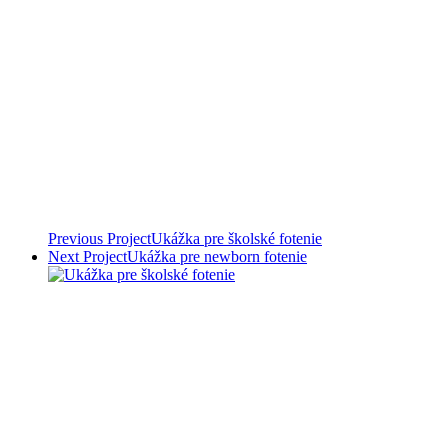
Previous Project
Ukážka pre školské fotenie
Next Project
Ukážka pre newborn fotenie