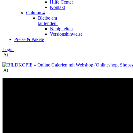
Hilfe Center
Kontakt
Column 4
Bleibe am
laufenden.
Neuigkeiten
Versionshinweise
Preise & Pakete
Login
At
At